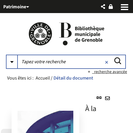
Aller
Aller
Aller
Patrimoine
au
au
à
menu
contenu
la
recherche
recherche avancée
Vous êtes ici :
Accueil
/
Détail du document
Lien
permanent
Envoyer
À la
(Nouvelle
par
fenêtre)
mail