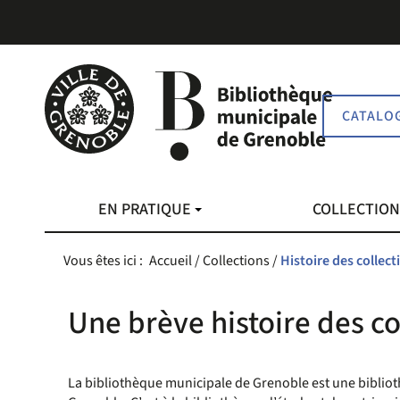
Aller
Aller
Aller
au
au
à
menu
contenu
la
recherche
CATALO
EN PRATIQUE
COLLECTIO
Vous êtes ici :
Accueil
/
Collections
/
Histoire des collect
Une brève histoire des co
La bibliothèque municipale de Grenoble est une biblioth