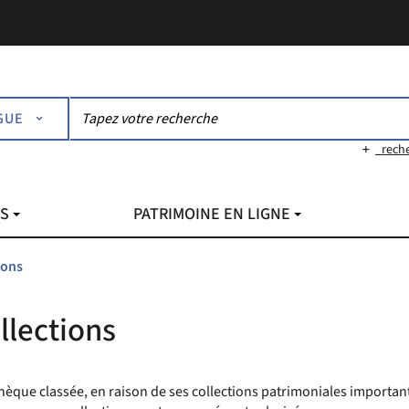
GUE
rech
NS
PATRIMOINE EN LIGNE
ions
llections
èque classée, en raison de ses collections patrimoniales importante