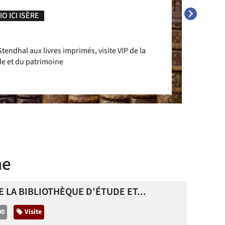
O ICI ISÈRE
tendhal aux livres imprimés, visite VIP de la
de et du patrimoine
ne
 LA BIBLIOTHÈQUE D'ÉTUDE ET...
00
Catégorie
Visite