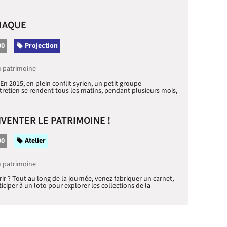
RIAQUE
00
Catégorie
Projection
u patrimoine
En 2015, en plein conflit syrien, un petit groupe
tretien se rendent tous les matins, pendant plusieurs mois,
NVENTER LE PATRIMOINE !
00
Catégorie
Atelier
u patrimoine
r ? Tout au long de la journée, venez fabriquer un carnet,
ticiper à un loto pour explorer les collections de la