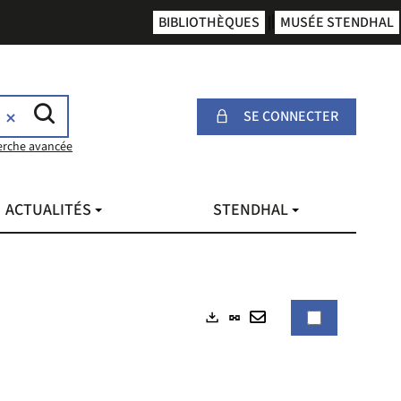
BIBLIOTHÈQUES
MUSÉE STENDHAL
SE CONNECTER
erche avancée
ACTUALITÉS
STENDHAL
Lien
Exports
permanent
Envoyer
(Nouvelle
par
fenêtre)
mail