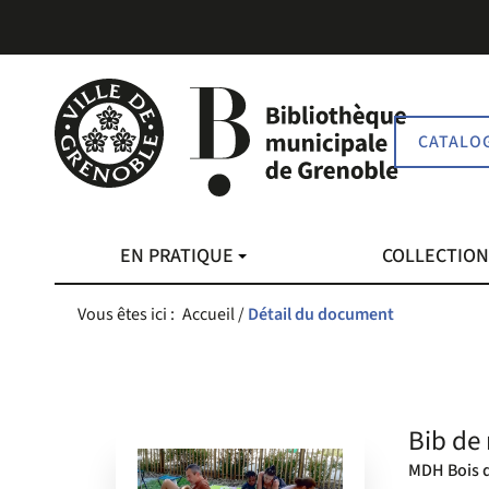
Aller
Aller
Aller
au
au
à
menu
contenu
la
recherche
CATALO
EN PRATIQUE
COLLECTIO
Vous êtes ici :
Accueil
/
Détail du document
Bib de 
MDH Bois d