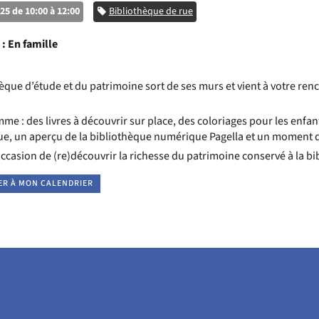
25 de 10:00 à 12:00
Catégorie
Bibliothèque de rue
 :
En famille
hèque d’étude et du patrimoine sort de ses murs et vient à votre re
e : des livres à découvrir sur place, des coloriages pour les enfan
ue, un aperçu de la bibliothèque numérique Pagella et un moment de
occasion de (re)découvrir la richesse du patrimoine conservé à la 
ER À MON CALENDRIER