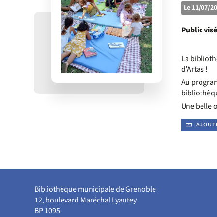
Le 11/07/20
Public visé
La bibliot
d’Artas !
Au programm
bibliothèq
Une belle 
AJOUT
Bibliothèque municipale de Grenoble
12, boulevard Maréchal Lyautey
BP 1095