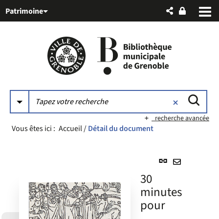
Aller
Aller
Aller
Patrimoine
au
au
à
menu
contenu
la
recherche
recherche avancée
Vous êtes ici :
Accueil
/
Détail du document
Lien
permanent
Envoyer
30
(Nouvelle
par
minutes
fenêtre)
mail
pour