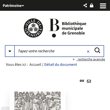
Aller
Aller
Aller
Patrimoine
au
au
à
menu
contenu
la
recherche
recherche avancée
Vous êtes ici :
Accueil
/
Détail du document
Lien
permanent
Envoyer
(Nouvelle
par
fenêtre)
mail