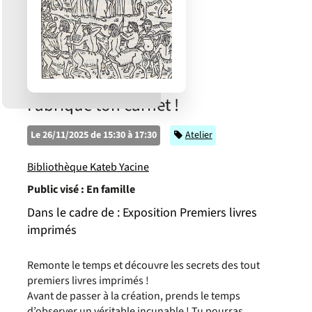
Fabrique ton carnet !
Le 26/11/2025 de 15:30 à 17:30
Catégorie
Atelier
Bibliothèque Kateb Yacine
Public visé :
En famille
Dans le cadre de :
Exposition Premiers livres
imprimés
Remonte le temps et découvre les secrets des tout
premiers livres imprimés !
Avant de passer à la création, prends le temps
d’observer un véritable incunable ! Tu pourras