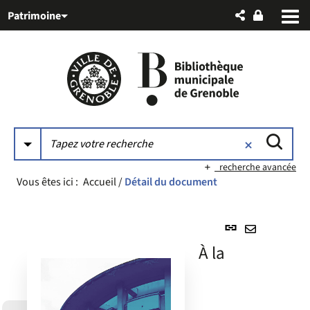
Aller
Aller
Aller
Patrimoine
au
au
à
menu
contenu
la
recherche
recherche avancée
Vous êtes ici :
Accueil
/
Détail du document
Lien
permanent
Envoyer
À la
(Nouvelle
par
fenêtre)
mail