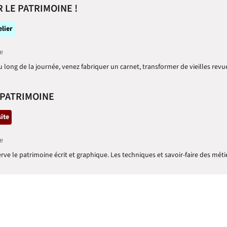
 LE PATRIMOINE !
tégorie
elier
e
long de la journée, venez fabriquer un carnet, transformer de vieilles revue
 PATRIMOINE
tégorie
site
e
erve le patrimoine écrit et graphique. Les techniques et savoir-faire des méti