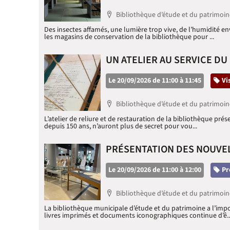
Localisation
Bibliothèque d’étude et du patrimoin
Des insectes affamés, une lumière trop vive, de l’humidité 
les magasins de conservation de la bibliothèque pour ...
UN ATELIER AU SERVICE DU
Le 20/09/2026 de 11:00 à 11:45
Ca
Vi
Localisation
Bibliothèque d’étude et du patrimoin
L’atelier de reliure et de restauration de la bibliothèque prés
depuis 150 ans, n’auront plus de secret pour vou...
PRÉSENTATION DES NOUVELL
Le 20/09/2026 de 11:00 à 12:00
Ca
Pr
Localisation
Bibliothèque d’étude et du patrimoin
La bibliothèque municipale d’étude et du patrimoine a l’impo
livres imprimés et documents iconographiques continue d’ê..