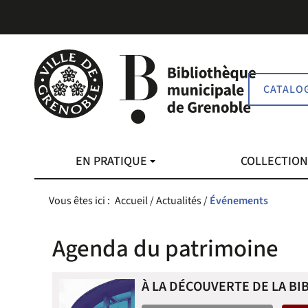
Aller
Aller
Aller
au
au
à
menu
contenu
la
recherche
CATALO
EN PRATIQUE
COLLECTIO
Vous êtes ici :
Accueil
/
Actualités
/
Événements
Agenda du patrimoine
À LA DÉCOUVERTE DE LA BI