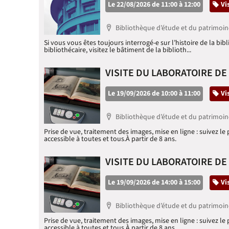
Le 22/08/2026 de 11:00 à 12:00
Ca
Vi
Localisation
Bibliothèque d’étude et du patrimoin
Si vous vous êtes toujours interrogé-e sur l’histoire de la bi
bibliothécaire, visitez le bâtiment de la biblioth...
VISITE DU LABORATOIRE D
Le 19/09/2026 de 10:00 à 11:00
Ca
Vi
Localisation
Bibliothèque d’étude et du patrimoin
Prise de vue, traitement des images, mise en ligne : suivez
accessible à toutes et tous.À partir de 8 ans.
VISITE DU LABORATOIRE D
Le 19/09/2026 de 14:00 à 15:00
Ca
Vi
Localisation
Bibliothèque d’étude et du patrimoin
Prise de vue, traitement des images, mise en ligne : suivez
accessible à toutes et tous.À partir de 8 ans.