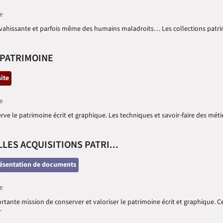
e
envahissante et parfois même des humains maladroits… Les collections patr
 PATRIMOINE
tégorie
site
e
erve le patrimoine écrit et graphique. Les techniques et savoir-faire des méti
ES ACQUISITIONS PATRI...
tégorie
ésentation de documents
e
rtante mission de conserver et valoriser le patrimoine écrit et graphique. C
.