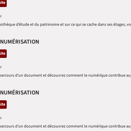
tégorie
site
e
bliothèque d’étude et du patrimoine et sur ce qui se cache dans ses étages, v
E NUMÉRISATION
tégorie
site
e
 le parcours d’un document et découvrez comment le numérique contribue auj
E NUMÉRISATION
tégorie
site
e
 le parcours d’un document et découvrez comment le numérique contribue auj