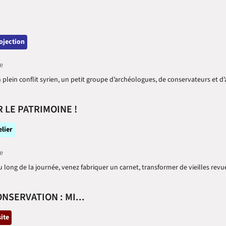
tégorie
ojection
e
n plein conflit syrien, un petit groupe d’archéologues, de conservateurs et 
 LE PATRIMOINE !
tégorie
elier
e
long de la journée, venez fabriquer un carnet, transformer de vieilles revue
NSERVATION : MI...
tégorie
site